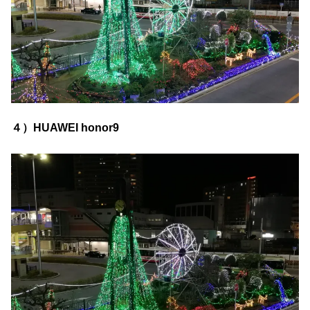
４）HUAWEI honor9