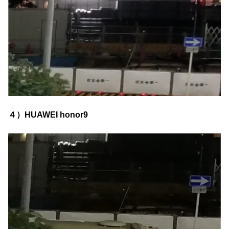
４）HUAWEI honor9