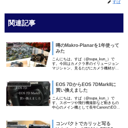
すぱ
関連記事
噂のMakro-Planarを1年使って
lens
みた
こんにちは。すぱ（@supa_kun_）で
す。今回はカメクラ界のイリュージョン
マジシャン、見るたびにカメラ機材が変
わるしむさん（@46sym）が年末恒例の
「カメクラが沼へ誘う Advent Calendar
2020」「【2nd Roll】...
EOS 7DからEOS 7DMarkIIに
My Camera Items
買い換えました
こんにちは。すぱ（@supa_kun_）で
す。スポーツや飛行機撮影など動きもの
中心のメイン機として長年CanonのEOS
7Dを使い続けてきました。2009年に発売
されたもので私も10年近く使い続けてき
ました。特に不満はなかったのですが息
コンパクトでカリッと写る
Review
子...