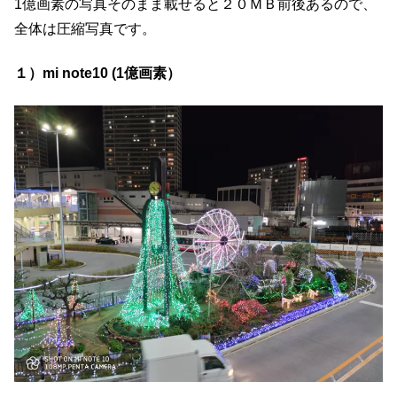
1億画素の写真そのまま載せると２０ＭＢ前後あるので、
全体は圧縮写真です。
１）mi note10 (1億画素）