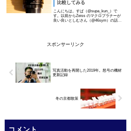
比較してみる
こんにちは。すぱ（@supa_kun_）で
す。以前からZeiss のマクロプラナーが
良い良いとしむさん（@46sym）の話し
を聞いていて、羨ましいと思っておりま
した。【作例写真】Carl Zeiss Makro-
Planar T* 2/50...
スポンサーリンク
写真活動を再開した2019年。怒号の機材
更新記録
冬の京都散策
コメント