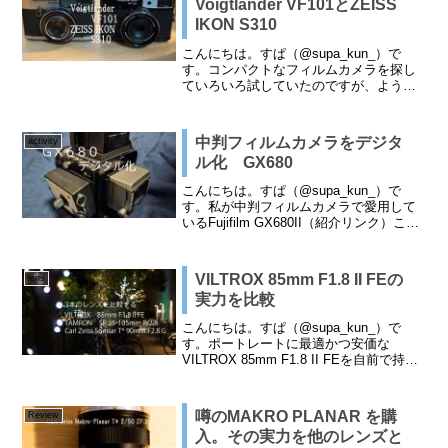
Voigtlander VF101とZEISS
IKON S310
こんにちは。すぱ（@supa_kun_）で
す。コンパクトなフィルムカメラを探し
ていろいろ試していたのですが、ようや
くいいカメラを見つけて購入しました。
今回はそのカメラを紹介したいと思いま
す。Voigtlander（フォクトレンダー）
中判フィルムカメラをデジタ
activity
VF1...
ル化 GX680
こんにちは。すぱ（@supa_kun_）で
す。私が中判フィルムカメラで愛用して
いるFujifilm GX680II（紹介リンク）この
カメラを使っている人も少なくなってい
るし、ましてこのカメラをフィールドで
使っている人も少なく、貴重なカメラ
VILTROX 85mm F1.8 II FEの
lens
に...
実力を比較
こんにちは。すぱ（@supa_kun_）で
す。ポートレートに最適かつ安価な
VILTROX 85mm F1.8 II FEを自前で持っ
ている同じ焦点レンズ2本と比較してみま
した。レンズ紹介左から・TAMRON SP
35-105mm F/2....
噂のMAKRO PLANAR を購
Review
入。その実力を他のレンズと