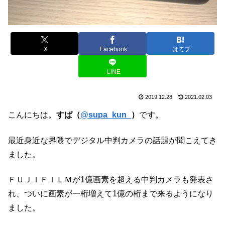
X
Facebook
はてブ
LINE
2019.12.28
2021.02.03
こんにちは。
すぱ（
@
supa_kun_
）
です。
最近身近な界隈でデジタル中判カメラの話題が聞こえてき
ました。
ＦＵＪＩＦＩＬＭが1億画素を超える中判カメラも発表さ
れ、ついに画素が一桁増えて1億の桁まで来るようになり
ました。