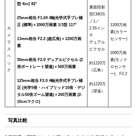
型 4in1 82°
裏面照射
型CMOS
25mm相当 F1.69 4軸光学式手ブレ補
／1／
正 (標準)＋2000万画素 1/3型 117°
1200万画
カ
2.55イン
素(カラー
メ
チ
13mm相当 F2.2 (超広角)＋1200万画
センサー)
ラ
デュアル
素
ス
ピクセル
2000万画
ペ
50mm相当 F2.0 デュアルピクセル (2
素(モノク
ッ
約1220万
倍ポートレート望遠)＋500万画素
ロセンサ
ク
（広角）
ー)、F2.2
125mm相当 F2.0 4軸光学式手ブレ補
約1220万
正 (光学5倍・ハイブリッド10倍・デジ
（望遠）
タル50倍ズーム望遠)＋200万画素 (2-
10cmマクロ)
写真比較