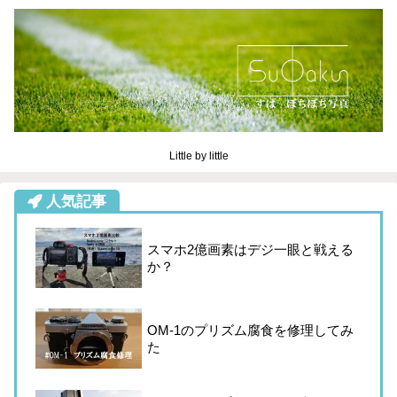
Little by little
人気記事
スマホ2億画素はデジ一眼と戦える
か？
OM-1のプリズム腐食を修理してみ
た