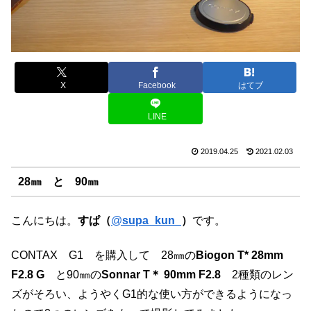
X
Facebook
はてブ
LINE
2019.04.25
2021.02.03
28㎜ と 90㎜
こんにちは。
すぱ（
@
supa_kun_
）
です。
CONTAX G1 を購入して 28㎜の
Biogon T* 28mm
F2.8 G
と90㎜の
Sonnar T＊ 90mm F2.8
2種類のレン
ズがそろい、ようやくG1的な使い方ができるようになっ