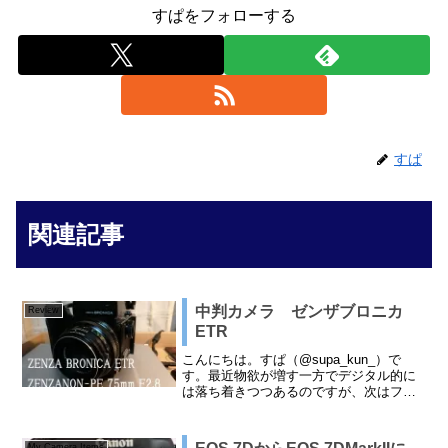
すぱをフォローする
すぱ
関連記事
中判カメラ ゼンザブロニカ
Review
ETR
こんにちは。すぱ（@supa_kun_）で
す。最近物欲が増す一方でデジタル的に
は落ち着きつつあるのですが、次はフィ
ルム。そう中判カメラが欲しくなって。
６４５判の中判カメラがいいなと思って
いろいろ物色したところ、いいものを見
My Camera Items