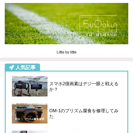
Little by little
人気記事
スマホ2億画素はデジ一眼と戦える
か？
OM-1のプリズム腐食を修理してみ
た