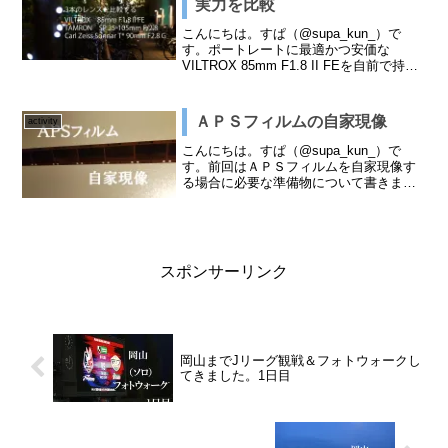
実力を比較
こんにちは。すぱ（@supa_kun_）で
す。ポートレートに最適かつ安価な
VILTROX 85mm F1.8 II FEを自前で持っ
ている同じ焦点レンズ2本と比較してみま
した。レンズ紹介左から・TAMRON SP
35-105mm F/2....
ＡＰＳフィルムの自家現像
activity
こんにちは。すぱ（@supa_kun_）で
す。前回はＡＰＳフィルムを自家現像す
る場合に必要な準備物について書きまし
た。今回は実際に現像の手順について書
こうと思います。１）フィルムをデタッ
チまずはＡＰＳフィルムをカートリッジ
からネガを外して詰...
スポンサーリンク
岡山までJリーグ観戦＆フォトウォークし
てきました。1日目