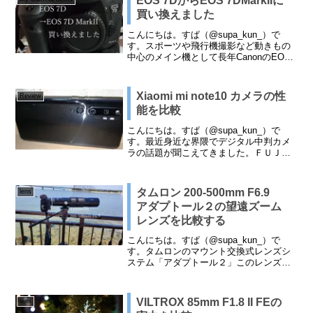
EOS 7DからEOS 7DMarkIIに
つけてしまいました...
買い換えました
こんにちは。すぱ（@supa_kun_）で
す。スポーツや飛行機撮影など動きもの
中心のメイン機として長年CanonのEOS
7Dを使い続けてきました。2009年に発売
されたもので私も10年近く使い続けてき
ました。特に不満はなかったのですが息
Xiaomi mi note10 カメラの性
Review
子...
能を比較
こんにちは。すぱ（@supa_kun_）で
す。最近身近な界隈でデジタル中判カメ
ラの話題が聞こえてきました。ＦＵＪＩ
ＦＩＬＭが1億画素を超える中判カメラも
発表され、ついに画素が一桁増えて1億の
桁まで来るようになりました。そんな
タムロン 200-500mm F6.9
lens
中、スマホで1億...
アダプトール２の望遠ズーム
レンズを比較する
こんにちは。すぱ（@supa_kun_）で
す。タムロンのマウント交換式レンズシ
ステム「アダプトール２」このレンズ、
マウントを交換するだけでいろんなメー
カーのレンズに装着して使える夢のよう
なレンズシステム でした。で
VILTROX 85mm F1.8 II FEの
lens
した。というのはも...