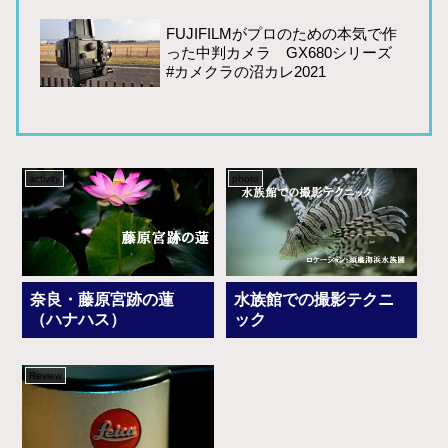
FUJIFILMがプロのための本気で作
った中判カメラ GX680シリーズ
#カメクラの沼カレ2021
activity
photo
奈良・藤原宮跡の蓮
水族館での撮影テクニ
（ハナハス）
ック
Review