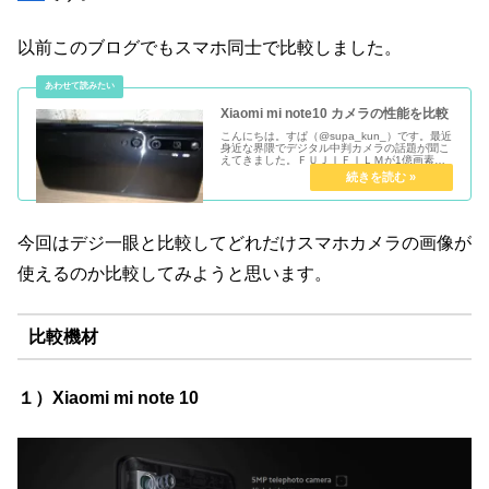
以前このブログでもスマホ同士で比較しました。
Xiaomi mi note10 カメラの性能を比較
こんにちは。すぱ（@supa_kun_）です。最近
身近な界隈でデジタル中判カメラの話題が聞こ
えてきました。ＦＵＪＩＦＩＬＭが1億画素を
超える中判カメラも発表され、ついに画素が一
桁増えて1億の桁まで来るようになりました。
そんな中、スマホで1億...
今回はデジ一眼と比較してどれだけスマホカメラの画像が
使えるのか比較してみようと思います。
比較機材
１）Xiaomi mi note 10