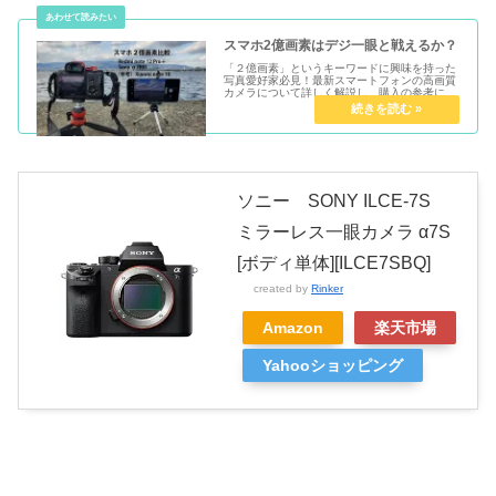
スマホ2億画素はデジ一眼と戦えるか？
「２億画素」というキーワードに興味を持った
写真愛好家必見！最新スマートフォンの高画質
カメラについて詳しく解説し、購入の参考にな
る最新モデルも紹介します。スマホの進化を知
りたい人は必読！
ソニー SONY ILCE-7S
ミラーレス一眼カメラ α7S
[ボディ単体][ILCE7SBQ]
created by
Rinker
Amazon
楽天市場
Yahooショッピング