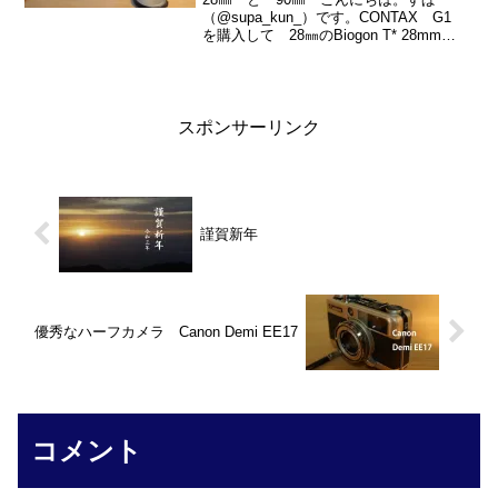
（@supa_kun_）です。CONTAX G1
を購入して 28㎜のBiogon T* 28mm
F2.8 G と90㎜のSonnar T＊ 90mm
F2.8 2種類のレンズがそろい、ようやく
G1的な...
スポンサーリンク
謹賀新年
優秀なハーフカメラ Canon Demi EE17
コメント