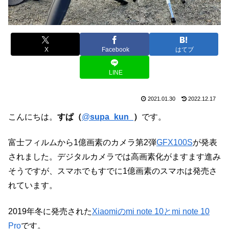
X
Facebook
はてブ
LINE
2021.01.30
2022.12.17
こんにちは。
すぱ（
@
supa_kun_
）
です。
富士フィルムから1億画素のカメラ第2弾
GFX100S
が発表
されました。デジタルカメラでは高画素化がますます進み
そうですが、スマホでもすでに1億画素のスマホは発売さ
れています。
2019年冬に発売された
Xiaomiのmi note 10とmi note 10
Pro
です。