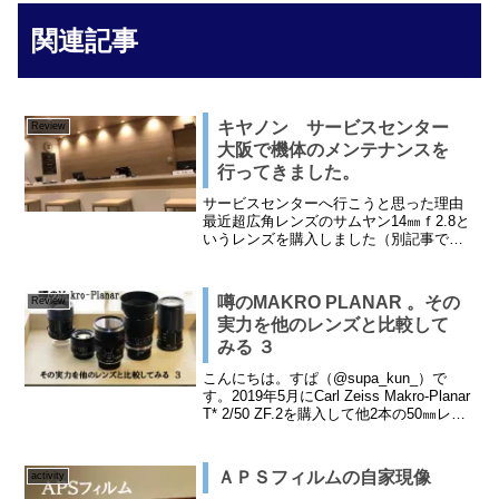
関連記事
キヤノン サービスセンター
Review
大阪で機体のメンテナンスを
行ってきました。
サービスセンターへ行こうと思った理由
最近超広角レンズのサムヤン14㎜ｆ2.8と
いうレンズを購入しました（別記事でご
紹介）手ごろな価格でF2.8の超広角撮影
ができる、超広角レンズ
『SAMYANG（サムヤン） 14mm F2.8』
噂のMAKRO PLANAR 。その
Review
で撮影してみた...
実力を他のレンズと比較して
みる ３
こんにちは。すぱ（@supa_kun_）で
す。2019年5月にCarl Zeiss Makro-Planar
T* 2/50 ZF.2を購入して他2本の50㎜レン
ズと比較記事を書きました。その半年後
さらに50㎜レンズが増えたので全部で5本
の...
ＡＰＳフィルムの自家現像
activity