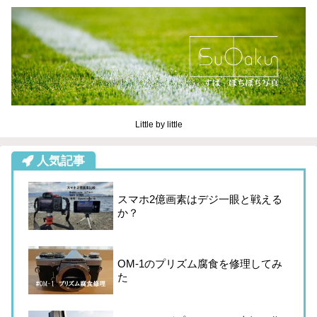
Little by little
人気記事
スマホ2億画素はデジ一眼と戦える
か？
OM-1のプリズム腐食を修理してみ
た