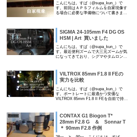
こんにちは。すぱ（@supa_kun_）で
す。前回はＡＰＳフィルムを自家現像す
る場合に必要な準備物について書きまし
た。今回は実際に現像の手順について書
こうと思います。１）フィルムをデタッ
チまずはＡＰＳフィルムをカートリッジ
SIGMA 24-105mm F4 DG OS
からネガを外して詰...
lens
HSM | Art 買いました
こんにちは。すぱ（@supa_kun_）で
す。最近便利ズームで大三元ズームが気
になってきており、シグマやタムロンの
レンズ色々調べていました。最近出たレ
ンズは性能と写りが良いものが多くなっ
ているのですがその分お値段もまだお高
VILTROX 85mm F1.8 II FEの
lens
く決め手に欠けてい...
実力を比較
こんにちは。すぱ（@supa_kun_）で
す。ポートレートに最適かつ安価な
VILTROX 85mm F1.8 II FEを自前で持っ
ている同じ焦点レンズ2本と比較してみま
した。レンズ紹介左から・TAMRON SP
35-105mm F/2....
CONTAX G1 Biogon T*
Review
28mm F2.8 G ＆ Sonnar T
＊ 90mm F2.8 作例
28㎜ と 90㎜ こんにちは。すぱ