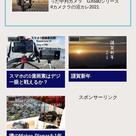
った中判カメラ GX680シリーズ
#カメクラの沼カレ2021
Review
photo
スマホの1億画素はデジ
謹賀新年
一眼と戦えるか？
スポンサーリンク
lens
噂のMakro-Planarを1年