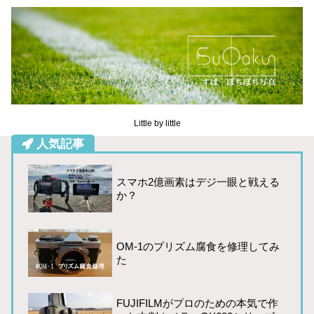
Little by little
人気記事
スマホ2億画素はデジ一眼と戦える
か？
OM-1のプリズム腐食を修理してみ
た
FUJIFILMがプロのための本気で作