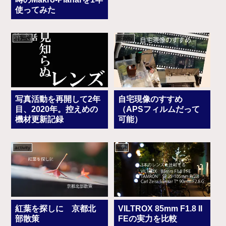
使ってみた
activity
activity
写真活動を再開して2年
自宅現像のすすめ
目、2020年。控えめの
（APSフィルムだって
機材更新記録
可能）
activity
lens
紅葉を探しに 京都北
VILTROX 85mm F1.8 II
部散策
FEの実力を比較